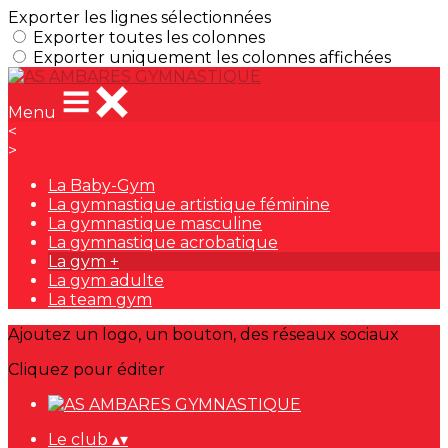
Exporter les lignes sélectionnées
Exporter toutes les colonnes
Exporter uniquement les colonnes affichées
Menu
<
>
La Baby-Gym
La gymnastique artistique féminine
La gymnastique masculine
La gymnastique acrobatique
La gym +
La gym adulte
La team gym
Ajoutez un logo, un bouton, des réseaux sociaux
Cliquez pour éditer
Le club
▴
▾