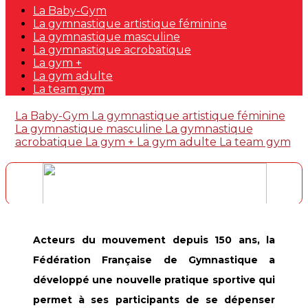
La Baby-Gym
La gymnastique artistique féminine
La gymnastique masculine
La gymnastique acrobatique
La gym +
La gym adulte
La team gym
La Baby-Gym
La gymnastique artistique féminine
La gymnastique masculine
La gymnastique
acrobatique
La gym +
La gym adulte
La team gym
Acteurs du mouvement depuis 150 ans, la
Fédération Française de Gymnastique a
développé une nouvelle pratique sportive qui
permet à ses participants de se dépenser