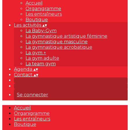
Accueil
Organigramme
Les entraîneurs
Boutique
Les activités
▴
▾
La Baby-Gym
La gymnastique artistique féminine
La gymnastique masculine
La gymnastique acrobatique
La gym +
La gym adulte
La team gym
Agenda
▴
▾
Contact
▴
▾
Se connecter
Accueil
Organigramme
Les entraîneurs
Boutique