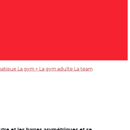
batique
La gym +
La gym adulte
La team
utre et les barres asymétriques et se