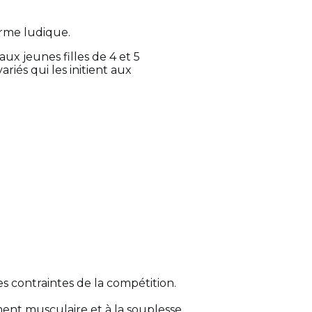
orme ludique.
aux jeunes filles de 4 et 5
riés qui les initient aux
.
es contraintes de la compétition.
ment musculaire et à la souplesse.