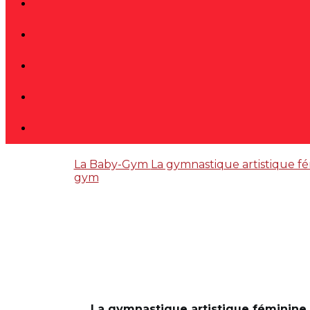
La Baby-Gym
La gymnastique artistique f
gym
La gymnastique artistique féminine s