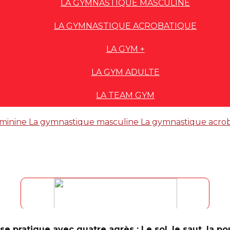
LA GYMNASTIQUE MASCULINE
LA GYMNASTIQUE ACROBATIQUE
LA GYM +
LA GYM ADULTE
LA TEAM GYM
éminine
La gymnastique masculine
La gymnastique acro
e pratique avec quatre agrès : Le sol, le saut, la po