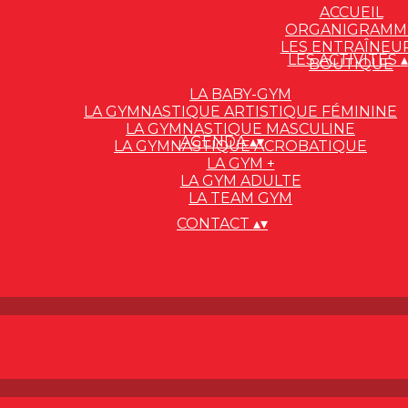
ACCUEIL
ORGANIGRAMM
LES ENTRAÎNEU
LES ACTIVITÉS
▴
BOUTIQUE
LA BABY-GYM
LA GYMNASTIQUE ARTISTIQUE FÉMININE
LA GYMNASTIQUE MASCULINE
AGENDA
▴
▾
LA GYMNASTIQUE ACROBATIQUE
LA GYM +
LA GYM ADULTE
LA TEAM GYM
CONTACT
▴
▾