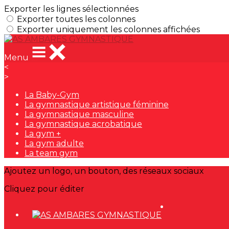
Exporter les lignes sélectionnées
Exporter toutes les colonnes
Exporter uniquement les colonnes affichées
Menu
<
>
La Baby-Gym
La gymnastique artistique féminine
La gymnastique masculine
La gymnastique acrobatique
La gym +
La gym adulte
La team gym
Ajoutez un logo, un bouton, des réseaux sociaux
Cliquez pour éditer