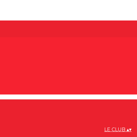
LE CLUB
▴
▾