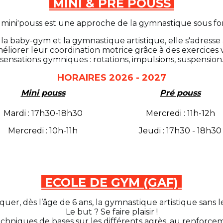
MINI & PRE POUSS
 mini'pouss est une approche de la gymnastique sous f
 la baby-gym et la gymnastique artistique, elle s'adresse 
liorer leur coordination motrice grâce à des exercices va
sensations gymniques : rotations, impulsions, suspension
HORAIRES 2026 - 2027
Mini pouss
Pré pouss
Mardi : 17h30-18h30
Mercredi : 11h-12h
Mercredi : 10h-11h
Jeudi : 17h30 - 18h30
ECOLE DE GYM (GAF)
er, dès l’âge de 6 ans, la gymnastique artistique sans l
Le but ? Se faire plaisir !
techniques de bases sur les différents agrès, au renforce